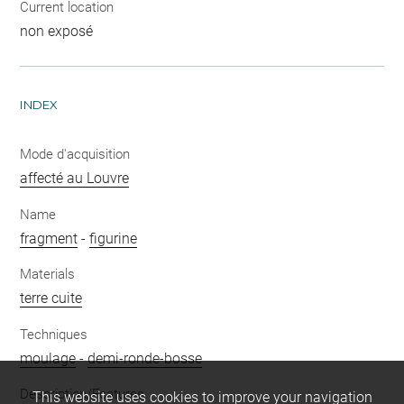
Current location
non exposé
INDEX
Mode d'acquisition
affecté au Louvre
Name
fragment
-
figurine
Materials
terre cuite
Techniques
moulage
-
demi-ronde-bosse
Description/Features
This website uses cookies to improve your navigation