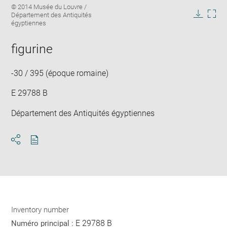
Image
© 2014 Musée du Louvre /
image
caption:
Département des Antiquités
in
Downlo
Enla
égyptiennes
new
image
ima
window
in
figurine
new
win
-30 / 395 (époque romaine)
E 29788 B
Département des Antiquités égyptiennes
Download
Share
pdf
Inventory number
E 29788 B
Numéro principal :