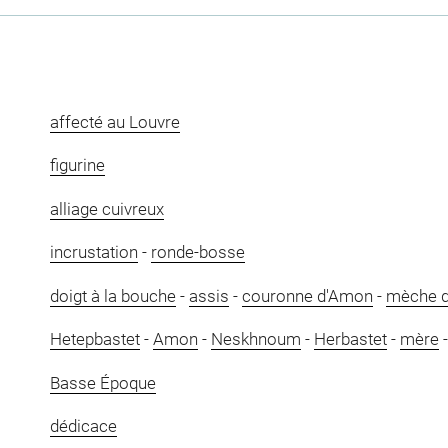
affecté au Louvre
figurine
alliage cuivreux
incrustation
-
ronde-bosse
doigt à la bouche
-
assis
-
couronne d'Amon
-
mèche d
Hetepbastet
-
Amon
-
Neskhnoum
-
Herbastet
-
mère
Basse Époque
dédicace