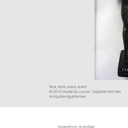
Image
face, recto, avers, avant
caption:
© 2014 Musée du Louvre / Département des
Antiquités égyptiennes
Inventory number