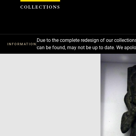
Cookies management panel
Due to the complete redesign of our collectio
INFORMATION
can be found, may not be up to date. We apolo
Download
Next
Previous