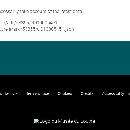
cessarily take account of the latest data.
vre.fr/ark:/53355/cl010005451
louvre.fr/ark:/53355/cl010005451.json
ontact Us
Terms of use
Cookies
Credits
Accessibility : 