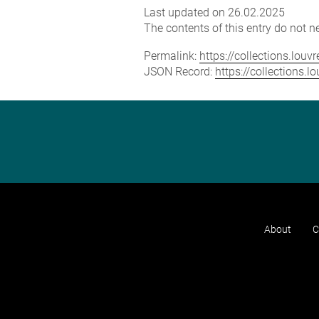
Last updated on 26.02.2025
The contents of this entry do not ne
Permalink:
https://collections.lou
JSON Record:
https://collections.
About
C