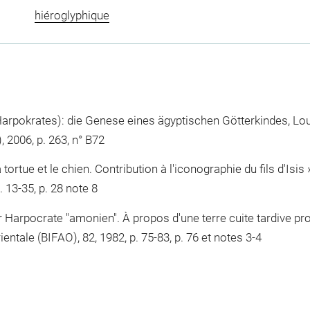
hiéroglyphique
arpokrates): die Genese eines ägyptischen Götterkindes, Louv
 2006, p. 263, n° B72
tortue et le chien. Contribution à l'iconographie du fils d'Isis 
. 13-35, p. 28 note 8
 Harpocrate "amonien". À propos d'une terre cuite tardive prov
rientale (BIFAO), 82, 1982, p. 75-83, p. 76 et notes 3-4