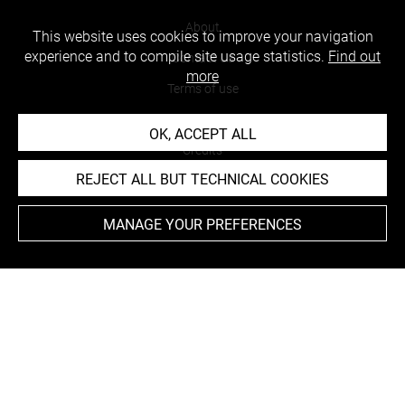
About
This website uses cookies to improve your navigation
experience and to compile site usage statistics.
Find out
Contact Us
more
Terms of use
Cookies
OK, ACCEPT ALL
Credits
REJECT ALL BUT TECHNICAL COOKIES
Accessibility : non compliant
MANAGE YOUR PREFERENCES