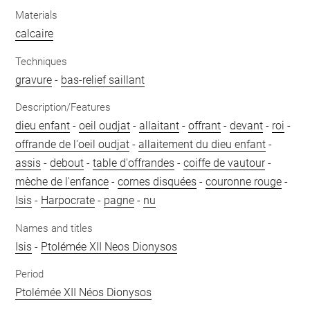
Materials
calcaire
Techniques
gravure
-
bas-relief saillant
Description/Features
dieu enfant
-
oeil oudjat
-
allaitant
-
offrant
-
devant
-
roi
-
offrande de l'oeil oudjat
-
allaitement du dieu enfant
-
assis
-
debout
-
table d'offrandes
-
coiffe de vautour
-
mèche de l'enfance
-
cornes disquées
-
couronne rouge
-
Isis
-
Harpocrate
-
pagne
-
nu
Names and titles
Isis
-
Ptolémée XII Neos Dionysos
Period
Ptolémée XII Néos Dionysos