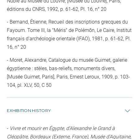
Nubie au Musée du Louvre, [Musée du Louvre], Paris,
éditions du CNRS, 1992, p. 61-62, Pl. 16, n° 20
Bernand, Étienne, Recueil des inscriptions grecques du
Fayoum. Tome III, la "Méris" de Polémôn, Le Caire, Institut
français d'archéologie orientale (IFAO), 1981, p. 61-62, Pl.
16, n° 20
Moret, Alexandre, Catalogue du musée Guimet, galerie
égyptienne : stèles, bas-reliefs, monuments divers,
[Musée Guimet, Paris], Paris, Ernest Leroux, 1909, p. 103-
104, pl. XLV, 50, C 50
EXHIBITION HISTORY
-
Vivre et mourir en Égypte, d'Alexandre le Grand à
Cléopâtre, Bordeaux (Externe, France), Musée d'Aquitaine,