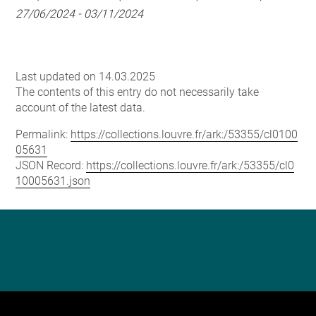
27/06/2024 - 03/11/2024
Last updated on 14.03.2025
The contents of this entry do not necessarily take
account of the latest data.
Permalink:
https://collections.louvre.fr/ark:/53355/cl0100
05631
JSON Record:
https://collections.louvre.fr/ark:/53355/cl0
10005631.json