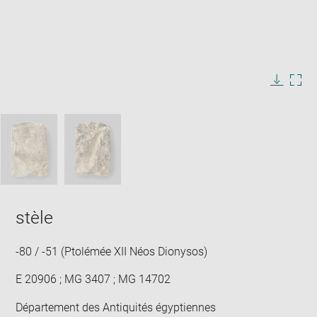
Enlarge
image
in
Image
Downlo
Enla
new
caption:
image
ima
window
SKIP IMAGE CAROUSEL
in
new
win
stèle
-80 / -51 (Ptolémée XII Néos Dionysos)
E 20906 ; MG 3407 ; MG 14702
Département des Antiquités égyptiennes