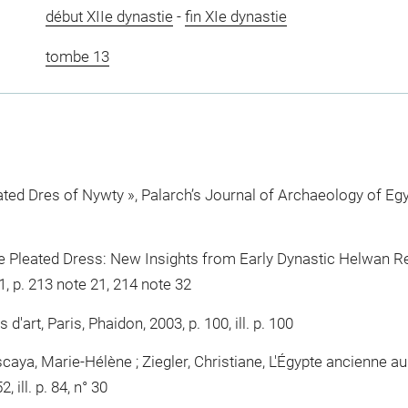
début XIIe dynastie
-
fin XIe dynastie
tombe 13
ted Dres of Nywty », Palarch’s Journal of Archaeology of Egyp
e Pleated Dress: New Insights from Early Dynastic Helwan Rel
1, p. 213 note 21, 214 note 32
'art, Paris, Phaidon, 2003, p. 100, ill. p. 100
aya, Marie-Hélène ; Ziegler, Christiane, L'Égypte ancienne au
, ill. p. 84, n° 30