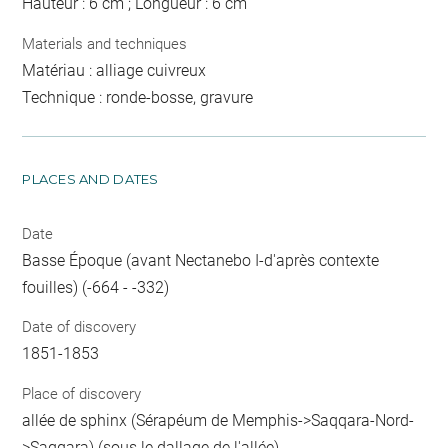
Hauteur : 6 cm ; Longueur : 6 cm
Materials and techniques
Matériau : alliage cuivreux
Technique : ronde-bosse, gravure
PLACES AND DATES
Date
Basse Époque (avant Nectanebo I-d'après contexte
fouilles) (-664 - -332)
Date of discovery
1851-1853
Place of discovery
allée de sphinx (Sérapéum de Memphis->Saqqara-Nord-
>Saqqara) (sous le dallage de l'allée)