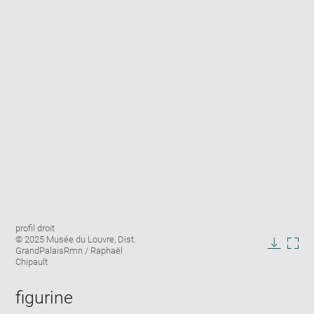
Enlarge
Image
profil droit
image
caption:
© 2025 Musée du Louvre, Dist.
in
GrandPalaisRmn / Raphaël
Downlo
Enla
new
Chipault
image
ima
window
in
figurine
new
win