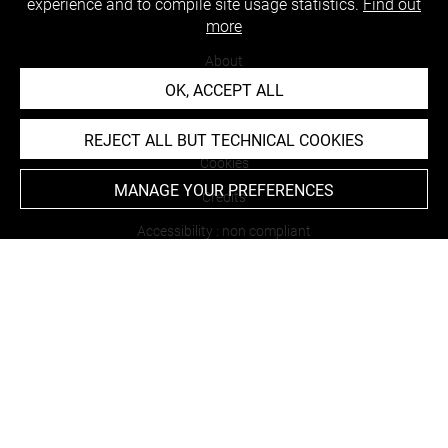
experience and to compile site usage statistics.
Find out
more
About
OK, ACCEPT ALL
Contact Us
Terms of use
REJECT ALL BUT TECHNICAL COOKIES
Cookies
MANAGE YOUR PREFERENCES
Credits
Accessibility : non compliant