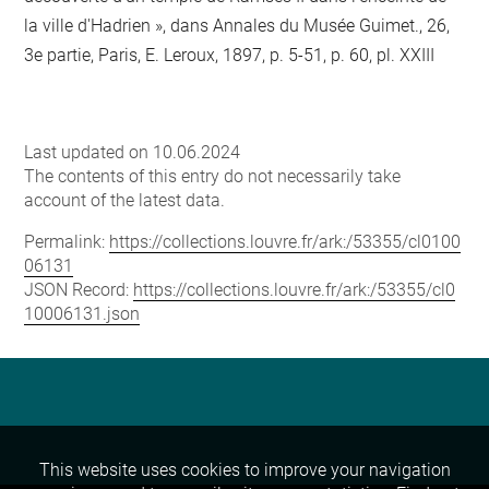
la ville d'Hadrien », dans Annales du Musée Guimet., 26,
3e partie, Paris, E. Leroux, 1897, p. 5-51, p. 60, pl. XXIII
Last updated on 10.06.2024
The contents of this entry do not necessarily take
account of the latest data.
Permalink:
https://collections.louvre.fr/ark:/53355/cl0100
06131
JSON Record:
https://collections.louvre.fr/ark:/53355/cl0
10006131.json
This website uses cookies to improve your navigation