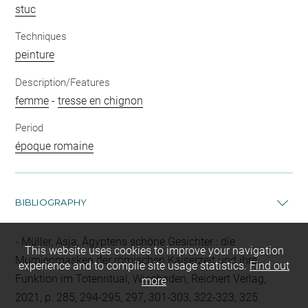
stuc
Techniques
peinture
Description/Features
femme
-
tresse en chignon
Period
époque romaine
BIBLIOGRAPHY
Müller, Asja, Ägyptens schöne Gesichter : die
This website uses cookies to improve your navigation
Mumienmasken der römischen Kaiserzeit und ihre
experience and to compile site usage statistics.
Find out
Funktion im Totenritual, Wiesbaden, Reichert Verlag,
more
2021, p. 285, 294-295, 297, 301-303, 322-323, 325