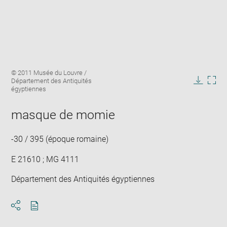
Enlarge
Image
© 2011 Musée du Louvre /
image
caption:
Département des Antiquités
in
Downlo
Enla
égyptiennes
new
image
ima
window
in
masque de momie
new
win
-30 / 395 (époque romaine)
E 21610 ; MG 4111
Département des Antiquités égyptiennes
Download
Share
pdf