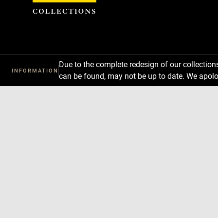
Cookies management panel
Due to the complete redesign of our collectio
INFORMATION
can be found, may not be up to date. We apolo
Download
Next
Previous