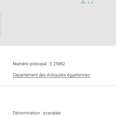
Download
Enlarge
image
image
ow
in
new
window
Numéro principal :
E 25882
Département des Antiquités égyptiennes
Dénomination : scarabée