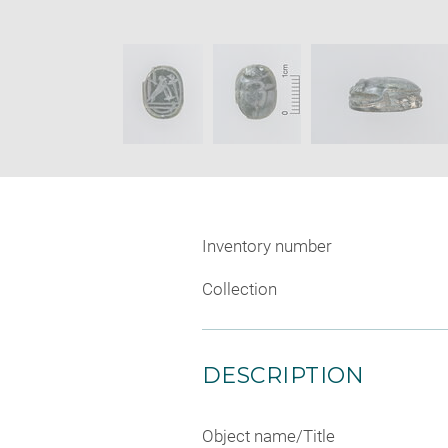
Image
in
caption:
new
SKIP IMAGE CAROUSEL
wind
Inventory number
Collection
DESCRIPTION
Object name/Title