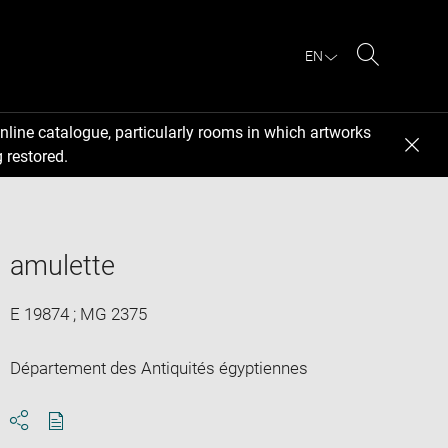
EN
Search
nline catalogue, particularly rooms in which artworks
 restored.
amulette
E 19874 ; MG 2375
Département des Antiquités égyptiennes
Download
Share