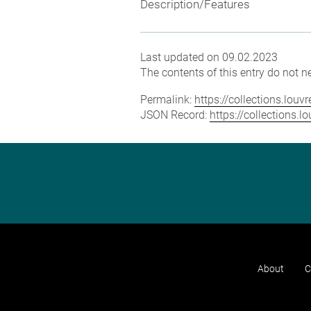
Description/Features
Last updated on 09.02.2023
The contents of this entry do not ne
Permalink:
https://collections.lou
JSON Record:
https://collections.
About
C