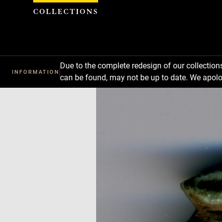
Cookies management panel
Due to the complete redesign of our collectio
INFORMATION
can be found, may not be up to date. We apolo
Download
Next
Previous