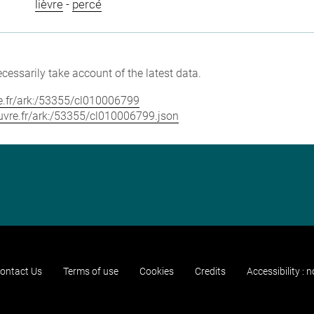
lièvre
-
percé
cessarily take account of the latest data.
vre.fr/ark:/53355/cl010006799
louvre.fr/ark:/53355/cl010006799.json
ontact Us
Terms of use
Cookies
Credits
Accessibility : 