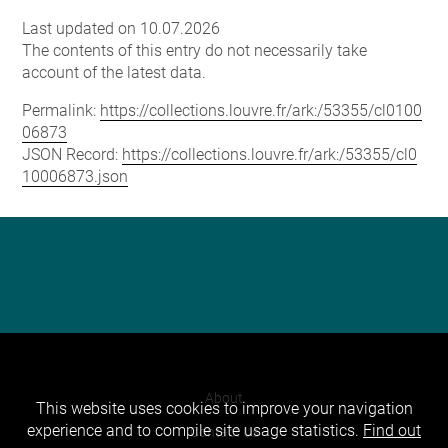
Last updated on 10.07.2026
The contents of this entry do not necessarily take
account of the latest data.
Permalink:
https://collections.louvre.fr/ark:/53355/cl0100
06873
JSON Record:
https://collections.louvre.fr/ark:/53355/cl0
10006873.json
About
This website uses cookies to improve your navigation
experience and to compile site usage statistics.
Find out
Contact Us