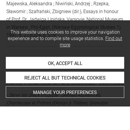
Majewska, Aleksandra ; Niwiński, Andrzej ; Rzepka,
Sławomir ; Szafrański, Zbigniew (dir.), Essays in honour
of Prof. Dr. Jadwiga Lipińska, Varsovie, National Museum
in Warsaw ; Pro-Egipt, (Warsaw Egyptological Studies 1),
This website uses cookies to improve your navigation
1997, p. 213-224, p. 219
experience and to compile site usage statistics.
Find out
more
EXHIBITION HISTORY
OK, ACCEPT ALL
-
Musicanimale, le grand bestiaire sonore, Paris (Externe,
REJECT ALL BUT TECHNICAL COOKIES
France), Philharmonie de Paris, 20/09/2022 - 29/01/2023
MANAGE YOUR PREFERENCES
-
Servir les dieux d'Égypte : Divines Adoratrices,
Chanteuses et Prêtres d’Amon à Thèbes, Grenoble
(Externe, France), Musée de Grenoble, 24/10/2018 -
27/01/2019