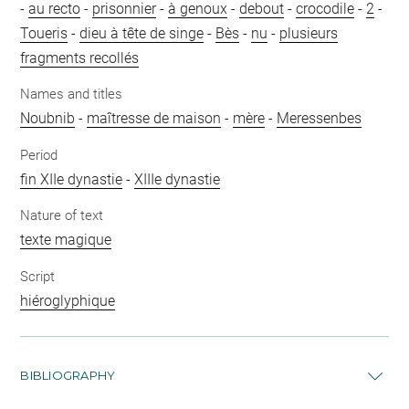
-
au recto
-
prisonnier
-
à genoux
-
debout
-
crocodile
-
2
-
Toueris
-
dieu à tête de singe
-
Bès
-
nu
-
plusieurs
fragments recollés
Names and titles
Noubnib
-
maîtresse de maison
-
mère
-
Meressenbes
Period
fin XIIe dynastie
-
XIIIe dynastie
Nature of text
texte magique
Script
hiéroglyphique
BIBLIOGRAPHY