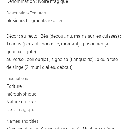
Dénomination : ivoire magique
Description/Features
plusieurs fragments recollés
Décor : au recto ; Bès (debout, nu, mains sur les cuisses) ;
Toueris (portant, crocodile, mordant) ; prisonnier (à
genoux, ligoté)
au verso ; oeil oudjat ; signe sa (flanqué de) ; dieu à tête
de singe (2, muni d'ailes, debout)
Inscriptions
Écriture :
hiéroglyphique
Nature du texte :
texte magique
Names and titles
Meressenbes (maîtresse de maison) ; Noubnib (mère)