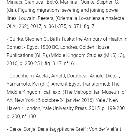
Miniaci, Gianluca ; Betrò, Marilina ; Quirke, Stephen G.
(dir.), Figuring migrations: severing and joining power
lines, Louvain, Peeters, (Orientalia Lovaniensia Analecta =
OLA ; 262), 2017, p. 361-375, p. 371, fig. 7
Quirke, Stephen G., Birth Tusks: the Armoury of Health in
Context - Egypt 1800 BC, Londres, Golden House
Publications (GHP), (Middle Kingdom Studies (MKS) ; 3),
2016, p. 250-251, fig. 3.17, n°16
Oppenheim, Adela ; Arnold, Dorothea ; Arnold, Dieter ;
Yamamoto, Kei (dir.), Ancient Egypt Transformed: The
Middle Kingdom, cat. exp. (The Metropolitan Museum of
Art, New York ; 5 octobre-24 janvier 2016), Yale / New
Haven / London, Yale University Press, 2015, p. 199-200,
p. 200, n° 130
Gerke, Sonja, Der altägyptische Greif : Von der Vielfalt