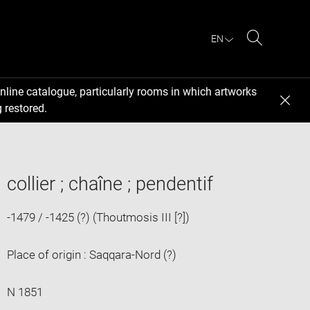
EN
Search
nline catalogue, particularly rooms in which artworks
 restored.
collier ; chaîne ; pendentif
-1479 / -1425 (?) (Thoutmosis III [?])
Place of origin : Saqqara-Nord (?)
N 1851