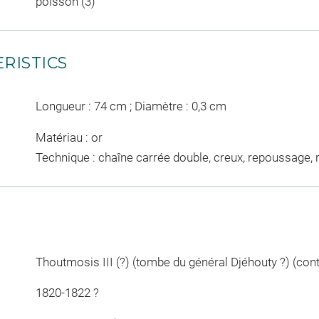
poisson (3)
RISTICS
Longueur : 74 cm ; Diamètre : 0,3 cm
Matériau : or
Technique : chaîne carrée double, creux, repoussage,
Thoutmosis III (?) (tombe du général Djéhouty ?) (conte
1820-1822 ?