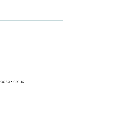
bosse
-
creux