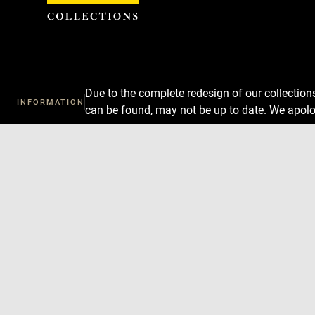
Cookies management panel
Due to the complete redesign of our collectio
INFORMATION
can be found, may not be up to date. We apolo
Download
Next
Previous