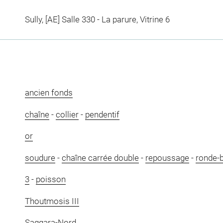
Sully, [AE] Salle 330 - La parure, Vitrine 6
ancien fonds
chaîne
-
collier
-
pendentif
or
soudure
-
chaîne carrée double
-
repoussage
-
ronde-
3
-
poisson
Thoutmosis III
Saqqara-Nord