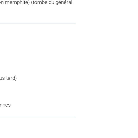
n memphite) (tombe du général
us tard)
ennes