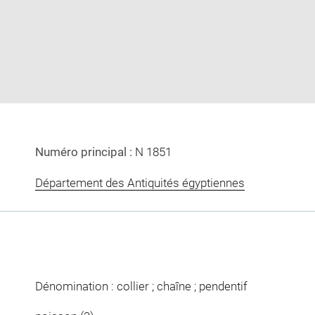
image
image
in
new
window
Numéro principal :
N 1851
Département des Antiquités égyptiennes
Dénomination : collier ; chaîne ; pendentif