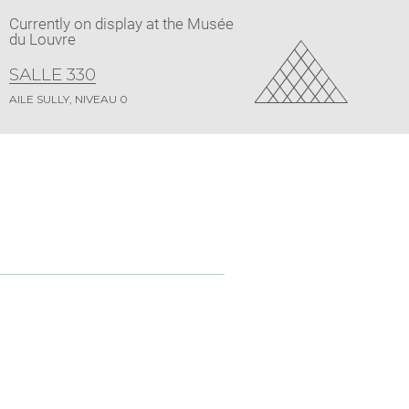
Currently on display at the Musée
du Louvre
SALLE 330
AILE SULLY, NIVEAU 0