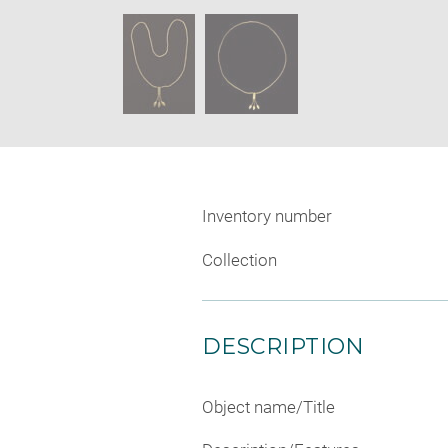
new
SKIP IMAGE CAROUSEL
window
Inventory number
Collection
DESCRIPTION
Object name/Title