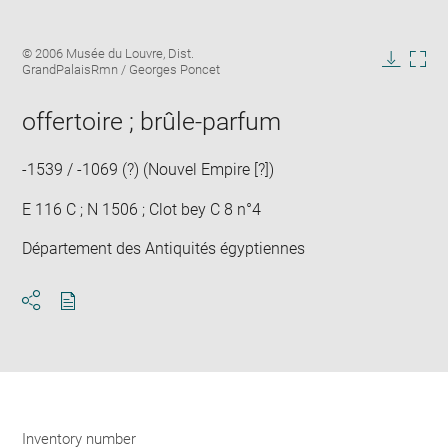
Enlarge
Image
© 2006 Musée du Louvre, Dist.
image
caption:
GrandPalaisRmn / Georges Poncet
in
Downlo
Enla
new
image
ima
window
offertoire ; brûle-parfum
in
new
win
-1539 / -1069 (?) (Nouvel Empire [?])
E 116 C ; N 1506 ; Clot bey C 8 n°4
Département des Antiquités égyptiennes
Download
Share
pdf
Inventory number