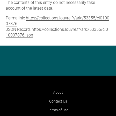
The contents of this entry do not necessarily take
account of the latest data.
Permalink:
https://collections.louvre.fr/ark:/53355/cl0100
07876
JSON Record:
https://collections.louvre.fr/ark:/53355/cl0
10007876.json
About
Contact Us
Terms of use