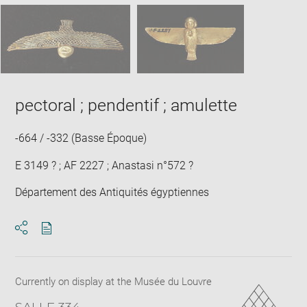
window
SKIP IMAGE CAROUSEL
in
new
win
pectoral ; pendentif ; amulette
-664 / -332 (Basse Époque)
E 3149 ? ; AF 2227 ; Anastasi n°572 ?
Département des Antiquités égyptiennes
Download
Share
pdf
Currently on display at the Musée du Louvre