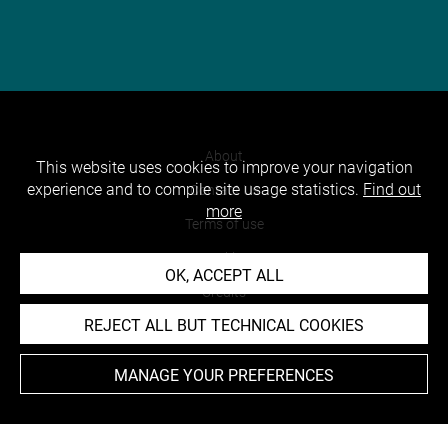
About
This website uses cookies to improve your navigation
experience and to compile site usage statistics.
Find out
Contact Us
more
Terms of use
Cookies
OK, ACCEPT ALL
Credits
REJECT ALL BUT TECHNICAL COOKIES
Accessibility : non compliant
MANAGE YOUR PREFERENCES