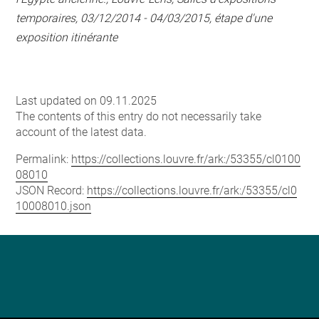
temporaires, 03/12/2014 - 04/03/2015, étape d'une
exposition itinérante
Last updated on 09.11.2025
The contents of this entry do not necessarily take
account of the latest data.
Permalink:
https://collections.louvre.fr/ark:/53355/cl0100
08010
JSON Record:
https://collections.louvre.fr/ark:/53355/cl0
10008010.json