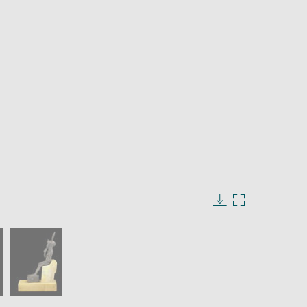
Download
Enlarge
image
image
in
new
window