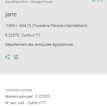
caption:
GrandPalaisRmn / Georges Poncet
in
Downlo
Enla
new
image
ima
window
jarre
in
new
win
-1069 / -664 (?) (Troisième Période intermédiaire)
E 22570 ; Curtis n°71
Département des Antiquités égyptiennes
Download
Share
pdf
Inventory number
E 22570
Numéro principal :
Curtis n°71
N° anc. coll. :