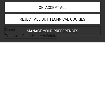
faïence siliceuse
OK, ACCEPT ALL
Description/Features
REJECT ALL BUT TECHNICAL COOKIES
plusieurs fragments recollés
Period
MANAGE YOUR PREFERENCES
Troisième Période intermédiaire
EXHIBITION HISTORY
-
L'Egypte de sable et d'azur. La faïence dans la
civilisation égyptienne, Le Mans (France), Musée de
Tessé, 24/11/2006 - 01/04/2007
Last updated on 24.09.2024