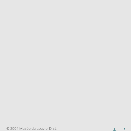
Enlarge
Image
© 2004 Musée du Louvre, Dist.
image