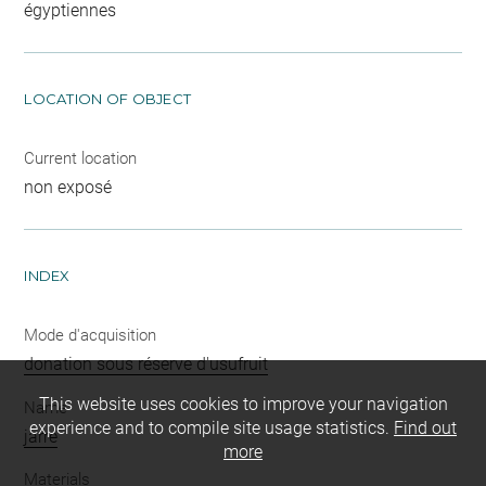
égyptiennes
LOCATION OF OBJECT
Current location
non exposé
INDEX
Mode d'acquisition
donation sous réserve d'usufruit
This website uses cookies to improve your navigation
Name
experience and to compile site usage statistics.
Find out
jarre
more
Materials