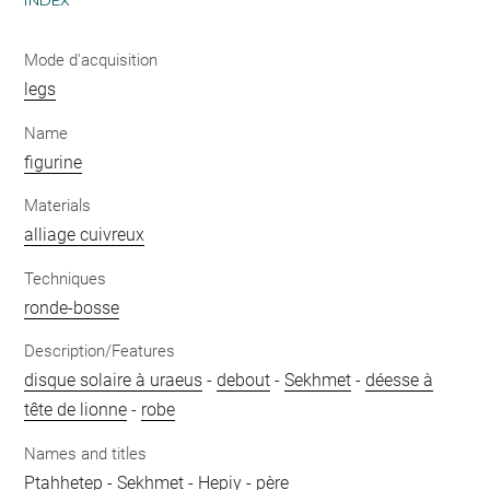
INDEX
Mode d'acquisition
legs
Name
figurine
Materials
alliage cuivreux
Techniques
ronde-bosse
Description/Features
disque solaire à uraeus
-
debout
-
Sekhmet
-
déesse à
tête de lionne
-
robe
Names and titles
Ptahhetep
-
Sekhmet
-
Hepiy
-
père