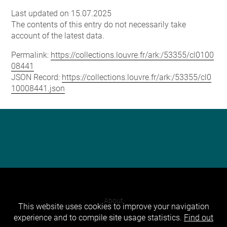
Last updated on 15.07.2025
The contents of this entry do not necessarily take
account of the latest data.
Permalink:
https://collections.louvre.fr/ark:/53355/cl0100
08441
JSON Record:
https://collections.louvre.fr/ark:/53355/cl0
10008441.json
About
This website uses cookies to improve your navigation
experience and to compile site usage statistics.
Find out
Contact Us