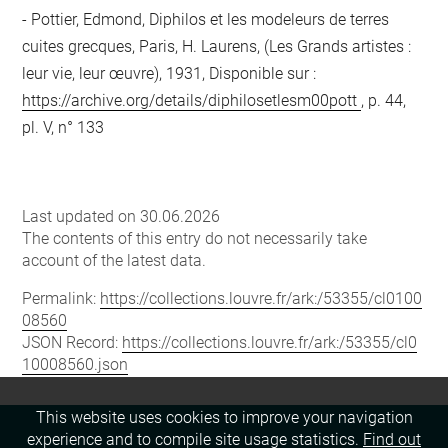
Pottier, Edmond, Diphilos et les modeleurs de terres
cuites grecques, Paris, H. Laurens, (Les Grands artistes :
leur vie, leur œuvre), 1931, Disponible sur :
https://archive.org/details/diphilosetlesm00pott
, p. 44,
pl. V, n° 133
Last updated on 30.06.2026
The contents of this entry do not necessarily take
account of the latest data.
Permalink:
https://collections.louvre.fr/ark:/53355/cl0100
08560
JSON Record:
https://collections.louvre.fr/ark:/53355/cl0
10008560.json
This website uses cookies to improve your navigation
experience and to compile site usage statistics.
Find out