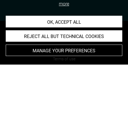
more
OK, ACCEPT ALL
REJECT ALL BUT TECHNICAL COOKIES
About
Contact Us
MANAGE YOUR PREFERENCES
Terms of use
Cookies
Credits
Accessibility : non compliant