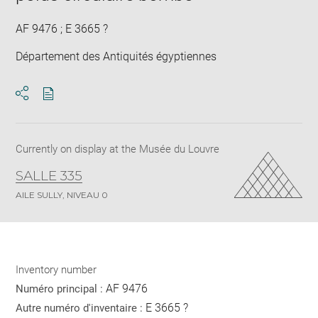
win
AF 9476 ; E 3665 ?
Département des Antiquités égyptiennes
Download
Share
pdf
Currently on display at the Musée du Louvre
SALLE 335
AILE SULLY, NIVEAU 0
Inventory number
AF 9476
Numéro principal :
E 3665 ?
Autre numéro d'inventaire :