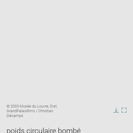
Enlarge
Image
© 2003 Musée du Louvre, Dist.
image
caption:
GrandPalaisRmn / Christian
in
Downlo
Enla
Décamps
new
image
ima
window
in
poids circulaire bombé
new