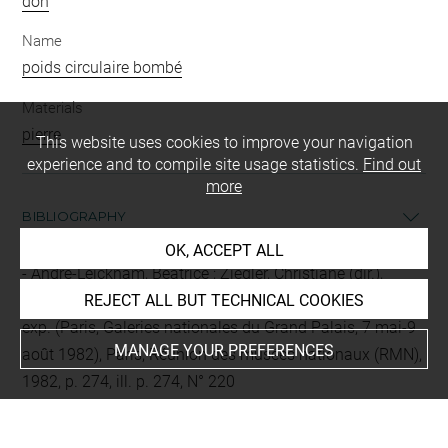
don
Name
poids circulaire bombé
Materials
pierre
This website uses cookies to improve your navigation
experience and to compile site usage statistics.
Find out
more
BIBLIOGRAPHY
OK, ACCEPT ALL
André-Leicknam, Béatrice ; Ziegler, Christiane (dir.),
Naissance de l'écriture : cunéiformes et hiéroglyphes, cat.
REJECT ALL BUT TECHNICAL COOKIES
exp. (Paris, Galeries nationales du Grand Palais, 7 mai-9
MANAGE YOUR PREFERENCES
août 1982), Paris, Réunion des musées nationaux (RMN),
1982, p. 274, ill. p. 274, N° 220