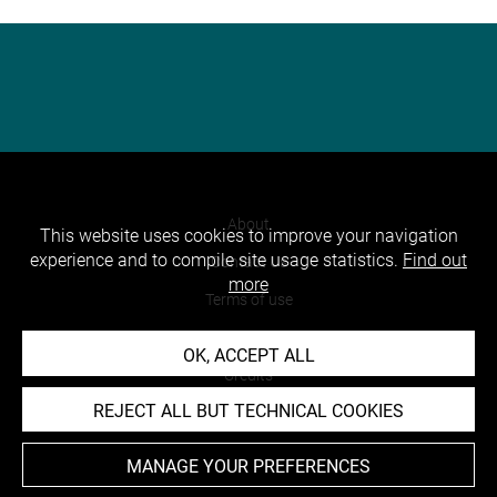
About
This website uses cookies to improve your navigation
experience and to compile site usage statistics.
Find out
Contact Us
more
Terms of use
Cookies
OK, ACCEPT ALL
Credits
REJECT ALL BUT TECHNICAL COOKIES
Accessibility : non compliant
MANAGE YOUR PREFERENCES