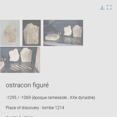
image
in
Image
Downlo
Enla
new
caption:
image
ima
window
SKIP IMAGE CAROUSEL
in
new
win
ostracon figuré
-1295 / -1069 (époque ramesside ; XXe dynastie)
Place of discovery : tombe 1214