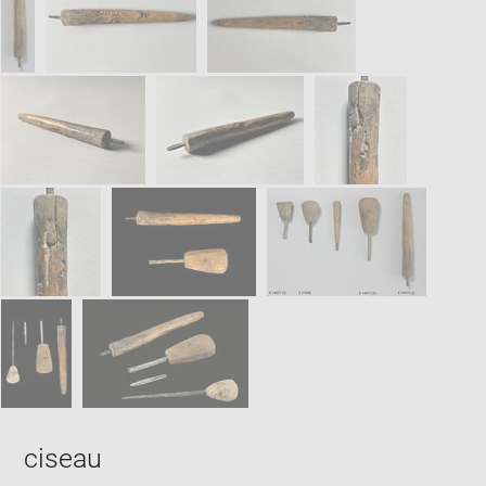
win
ciseau