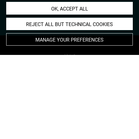
OK, ACCEPT ALL
REJECT ALL BUT TECHNICAL COOKIES
MANAGE YOUR PREFERENCES
About
Contact Us
Terms of use
Cookies
Credits
Accessibility : non compliant