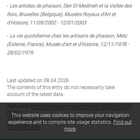
-
Les artistes de pharaon, Deir El-Medineh et la Vallée des
Rois, Bruxelles (Belgique), Musées Royaux d'Art et
d'Histoire, 11/09/2002 - 12/01/2003
-
La vie quotidienne chez les artisans de pharaon, Metz
(Externe, France), Musée d'art et d'histoire, 12/11/1978 -
28/02/1979
Last updated on 08.04.2026
The contents of this entry do not necessarily take
account of the latest data.
Permalink:
https://collections.louvre.fr/ark:/53355/cl0100
09293
This website uses cookies to improve your navigation
JSON Record:
https://collections.louvre.fr/ark:/53355/cl0
experience and to compile site usage statistics.
Find out
10009293.json
more