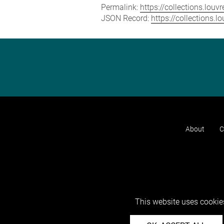
Permalink:
https://collections.lou
JSON Record:
https://collections.
About
C
This website uses cookies