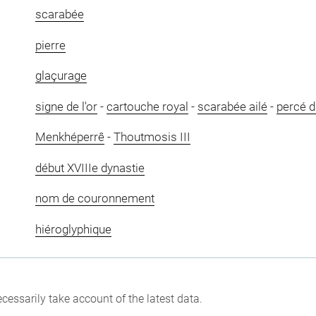
scarabée
pierre
glaçurage
signe de l'or
-
cartouche royal
-
scarabée ailé
-
percé d
Menkhéperrê
-
Thoutmosis III
début XVIIIe dynastie
nom de couronnement
hiéroglyphique
cessarily take account of the latest data.