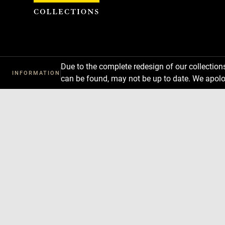
Cookies management panel
Due to the complete redesign of our collectio
INFORMATION
can be found, may not be up to date. We apolo
Download
Next
Previous