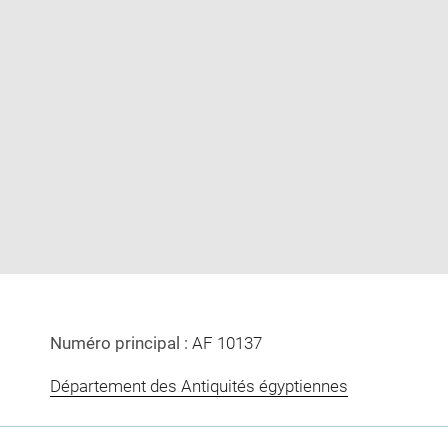
Enlarge
image
in
new
window
Numéro principal :
AF 10137
Département des Antiquités égyptiennes