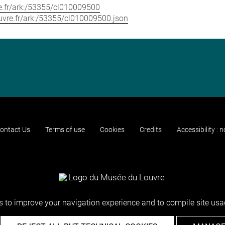
vre.fr/ark:/53355/cl010009500
louvre.fr/ark:/53355/cl010009500.json
ontact Us
Terms of use
Cookies
Credits
Accessibility : 
 to improve your navigation experience and to compile site usag