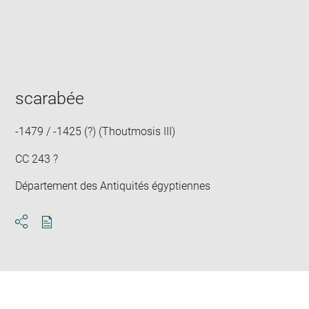
Enlarge
image
in
new
window
scarabée
-1479 / -1425 (?) (Thoutmosis III)
CC 243 ?
Département des Antiquités égyptiennes
Download
Share
pdf