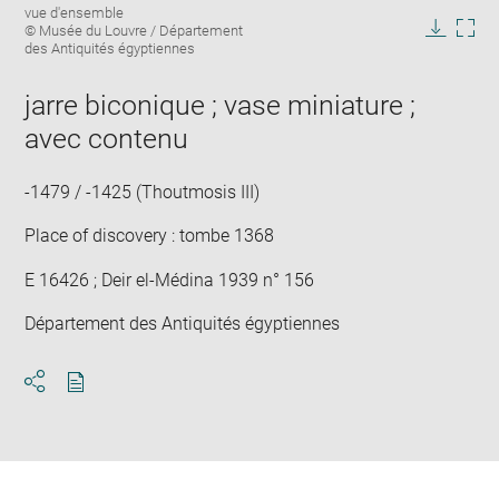
Image
vue d'ensemble
image
caption:
© Musée du Louvre / Département
in
Downlo
Enla
des Antiquités égyptiennes
new
image
ima
window
in
jarre biconique ; vase miniature ;
new
avec contenu
win
-1479 / -1425 (Thoutmosis III)
Place of discovery : tombe 1368
E 16426 ; Deir el-Médina 1939 n° 156
Département des Antiquités égyptiennes
Download
Share
pdf