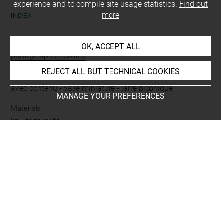
experience and to compile site usage statistics.
Find out
more
INDEX
Mode d'acquisition
OK, ACCEPT ALL
partage après fouilles
REJECT ALL BUT TECHNICAL COOKIES
Name
avec contenu
-
vase miniature
-
jarre biconique
MANAGE YOUR PREFERENCES
Materials
lin
-
terre cuite
Techniques
peinture
Description/Features
bandes
Period
Thoutmosis III