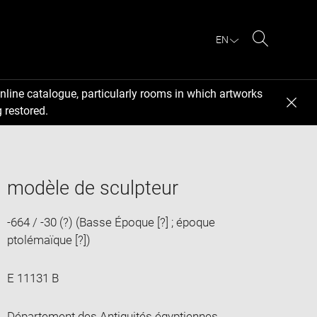
EN
Search
nline catalogue, particularly rooms in which artworks
 restored.
modèle de sculpteur
-664 / -30 (?) (Basse Époque [?] ; époque
ptolémaïque [?])
E 11131 B
Département des Antiquités égyptiennes