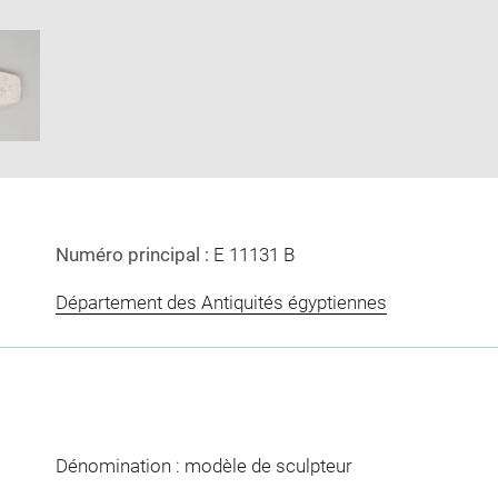
Download
Enlarge
image
image
in
new
window
Numéro principal :
E 11131 B
Département des Antiquités égyptiennes
Dénomination : modèle de sculpteur