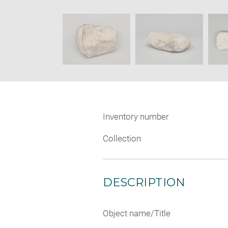
caption:
new
SKIP IMAGE CAROUSEL
window
Inventory number
Collection
DESCRIPTION
Object name/Title