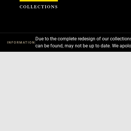
Cookies management panel
Due to the complete redesign of our collectio
INFORMATION
can be found, may not be up to date. We apolo
Download
Next
Previous