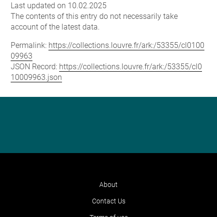
Last updated on 10.02.2025
The contents of this entry do not necessarily take
account of the latest data.
Permalink:
https://collections.louvre.fr/ark:/53355/cl0100
09963
JSON Record:
https://collections.louvre.fr/ark:/53355/cl0
10009963.json
About
Contact Us