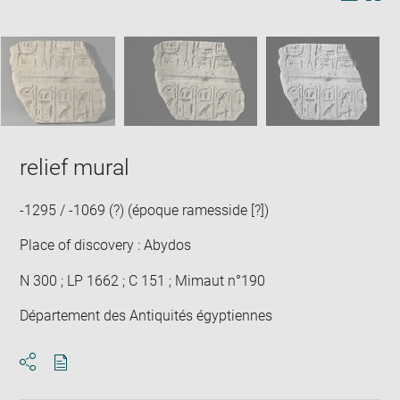
Image
Downlo
Enla
new
caption:
image
ima
window
SKIP IMAGE CAROUSEL
in
new
win
relief mural
-1295 / -1069 (?) (époque ramesside [?])
Place of discovery : Abydos
N 300 ; LP 1662 ; C 151 ; Mimaut n°190
Département des Antiquités égyptiennes
Download
Share
pdf