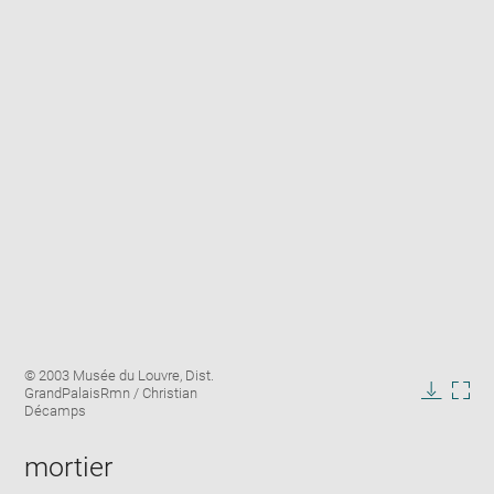
Enlarge
Image
© 2003 Musée du Louvre, Dist.
image
caption:
GrandPalaisRmn / Christian
in
Downlo
Enla
Décamps
new
image
ima
window
in
mortier
new