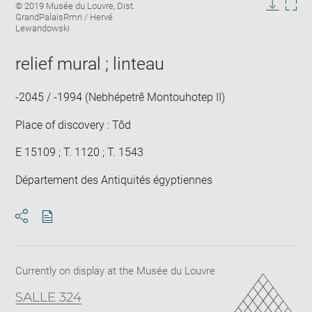
in
© 2019 Musée du Louvre, Dist.
new
Downlo
Enla
GrandPalaisRmn / Hervé
window
Lewandowski
image
ima
in
new
relief mural ; linteau
win
-2045 / -1994 (Nebhépetrê Montouhotep II)
Place of discovery : Tôd
E 15109 ; T. 1120 ; T. 1543
Département des Antiquités égyptiennes
Download
Share
pdf
Currently on display at the Musée du Louvre
SALLE 324