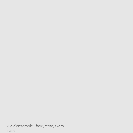
Enlarge
Image
vue d'ensemble ; face, recto, avers,
image
caption:
avant