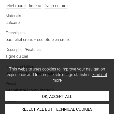
relief mural
-
linteau
-
fragmentaire
Materials
calcaire
Techniques
bas-relief creux = sculpture en creux
Description/Features
signe du ciel
Names and titles
This website uses cookies to improve your navigation
Satis
-
Montou
-
Nebhépetrê Montouhotep II
experience and to compile site usage statistics.
Find out
more
Period
Nebhépetrê Montouhotep II
OK, ACCEPT ALL
Places
Tôd
REJECT ALL BUT TECHNICAL COOKIES