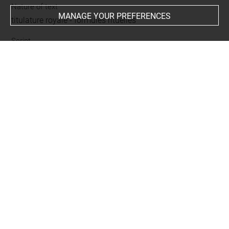
Nature of text
MANAGE YOUR PREFERENCES
titulature royale
-
formules rituelles
Script
hiéroglyphique
BIBLIOGRAPHY
Delange, Élisabeth, Reliefs égyptiens du Nouvel Empire,
[Musée du Louvre, Paris], Paris, Louvre éditions / éditions
Khéops, 2019, p. 83 note 10
Postel, Lilian, Protocole des souverains égyptiens et
dogme monarchique au début du Moyen Empire,
Turnhout, Fondation Egyptologique Reine Elisabeth /
Brepols, (Monographies Reine Elisabeth (MRE) ; 10),