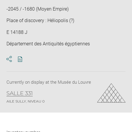
win
-2045 / -1680 (Moyen Empire)
Place of discovery : Héliopolis (?)
E 14188 J
Département des Antiquités égyptiennes
Download
Share
pdf
Currently on display at the Musée du Louvre
SALLE 331
AILE SULLY, NIVEAU 0