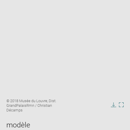
Enlarge
Image
© 2018 Musée du Louvre, Dist.
image
caption:
GrandPalaisRmn / Christian
in
Downlo
Enla
Décamps
new
image
ima
window
in
modèle
new