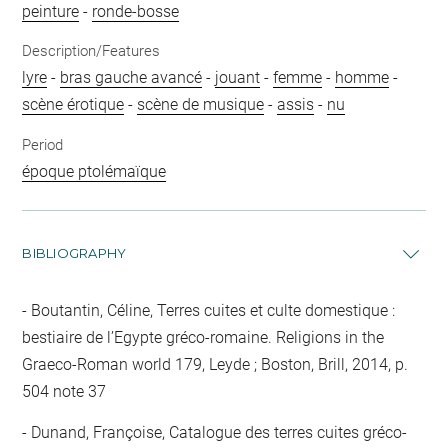
peinture
-
ronde-bosse
Description/Features
lyre
-
bras gauche avancé
-
jouant
-
femme
-
homme
-
scène érotique
-
scène de musique
-
assis
-
nu
Period
époque ptolémaïque
BIBLIOGRAPHY
Boutantin, Céline, Terres cuites et culte domestique :
bestiaire de l’Egypte gréco-romaine. Religions in the
Graeco-Roman world 179, Leyde ; Boston, Brill, 2014, p.
504 note 37
Dunand, Françoise, Catalogue des terres cuites gréco-