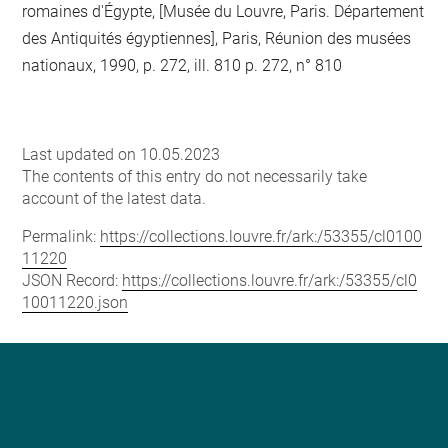
romaines d'Égypte, [Musée du Louvre, Paris. Département
des Antiquités égyptiennes], Paris, Réunion des musées
nationaux, 1990, p. 272, ill. 810 p. 272, n° 810
Last updated on 10.05.2023
The contents of this entry do not necessarily take
account of the latest data.
Permalink:
https://collections.louvre.fr/ark:/53355/cl0100
11220
JSON Record:
https://collections.louvre.fr/ark:/53355/cl0
10011220.json