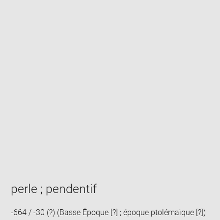
Enlarge
image
in
new
window
perle ; pendentif
-664 / -30 (?) (Basse Époque [?] ; époque ptolémaïque [?])