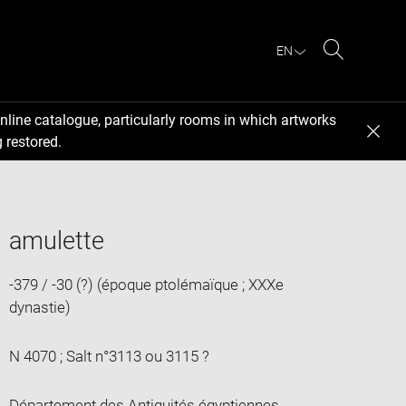
EN
Search
nline catalogue, particularly rooms in which artworks
 restored.
amulette
-379 / -30 (?) (époque ptolémaïque ; XXXe
dynastie)
N 4070 ; Salt n°3113 ou 3115 ?
Département des Antiquités égyptiennes