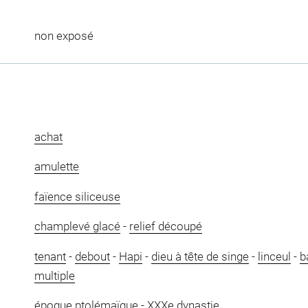
non exposé
achat
amulette
faïence siliceuse
champlevé glacé
-
relief découpé
tenant
-
debout
-
Hapi
-
dieu à tête de singe
-
linceul
-
b
multiple
époque ptolémaïque
-
XXXe dynastie