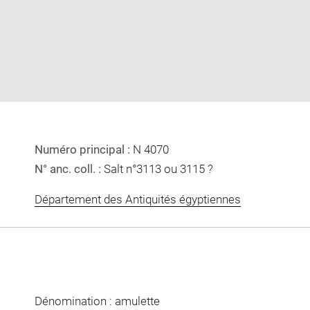
image
image
in
new
window
Numéro principal :
N 4070
N° anc. coll. :
Salt n°3113 ou 3115 ?
Département des Antiquités égyptiennes
Dénomination : amulette