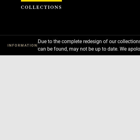
Cookies management panel
Due to the complete redesign of our collectio
INFORMATION
can be found, may not be up to date. We apolo
Download
Next
Previous