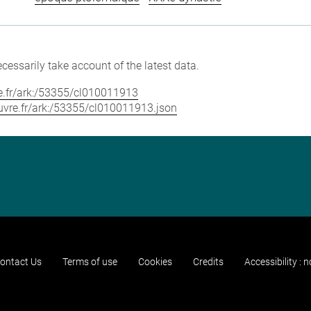
cessarily take account of the latest data.
vre.fr/ark:/53355/cl010011913
louvre.fr/ark:/53355/cl010011913.json
ontact Us
Terms of use
Cookies
Credits
Accessibility : 