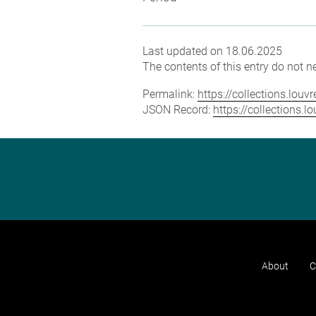
Last updated on 18.06.2025
The contents of this entry do not ne
Permalink:
https://collections.lou
JSON Record:
https://collections.
About
C