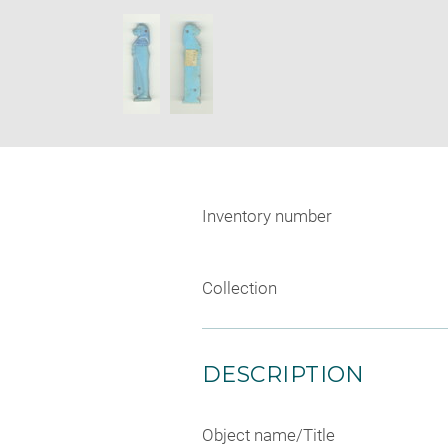
new
SKIP IMAGE CAROUSEL
window
Inventory number
Collection
DESCRIPTION
Object name/Title