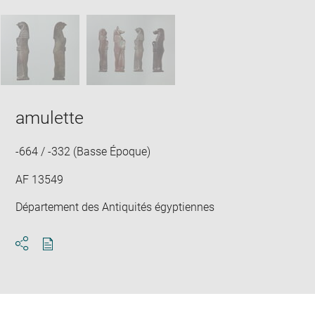
image
ima
window
SKIP IMAGE CAROUSEL
in
new
win
amulette
-664 / -332 (Basse Époque)
AF 13549
Département des Antiquités égyptiennes
Download
Share
pdf