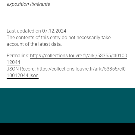
exposition itinérante
Last updated on 07.12.2024
The contents of this entry do not necessarily take
account of the latest data.
Permalink:
https://collections.louvre.fr/ark:/53355/cl0100
12044
JSON Record:
https://collections.louvre.fr/ark:/53355/cl0
10012044.json