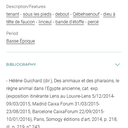
Description/Features
tenant
-
sous les pieds
-
debout
-
Qébehsenouf
-
dieu à
tête de faucon
-
linceul
-
bande d'étoffe
-
percé
Period
Basse Époque
BIBLIOGRAPHY
Hélène Guichard (dir.), Des animaux et des pharaons, le
règne animal dans l'Egypte ancienne, cat. exp.
(exposition itinérante Lens au Louvre-Lens 5/12/2014-
09/03/2015, Madrid Caixa Forum 31/03/2015-
23/08/2015, Barcelone CaixaForum 22/09/2015-
10/01/2016), Paris, Somogy éditions d'art, 2014, p. 218,
ill. p. 219, n° 243