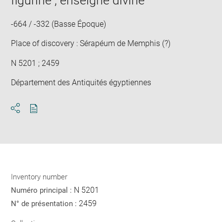
figurine ; enseigne divine
new
win
-664 / -332 (Basse Époque)
Place of discovery : Sérapéum de Memphis (?)
N 5201 ; 2459
Département des Antiquités égyptiennes
Download
Share
pdf
Inventory number
N 5201
Numéro principal :
2459
N° de présentation :