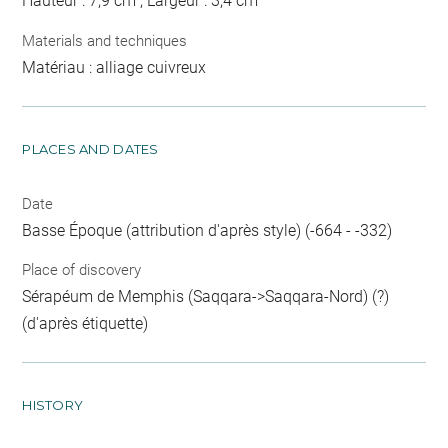
Hauteur : 7,9 cm ; Largeur : 3,4 cm
Materials and techniques
Matériau : alliage cuivreux
PLACES AND DATES
Date
Basse Époque (attribution d'après style) (-664 - -332)
Place of discovery
Sérapéum de Memphis (Saqqara->Saqqara-Nord) (?)
(d'après étiquette)
HISTORY