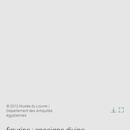
Enlarge
Image
© 2012 Musée du Louvre /
image
caption:
Département des Antiquités
in
Downlo
Enla
égyptiennes
new
image
ima
window
in