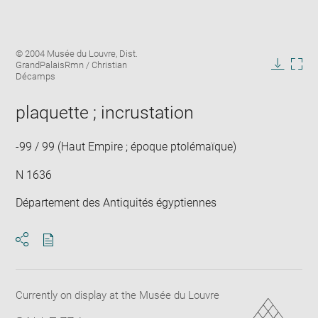
Enlarge
Image
© 2004 Musée du Louvre, Dist.
image
caption:
GrandPalaisRmn / Christian
in
Downlo
Enla
Décamps
new
image
ima
window
in
plaquette ; incrustation
new
win
-99 / 99 (Haut Empire ; époque ptolémaïque)
N 1636
Département des Antiquités égyptiennes
Download
Share
pdf
Currently on display at the Musée du Louvre