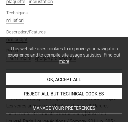
plaquette
-
incrustation
Techniques
millefiori
Description/Features
oeil oudjat
This website uses cookies to improve your navigation
Period
experience and to compile site usage statistics.
Find out
Haut Empire
-
époque ptolémaïque
more
OK, ACCEPT ALL
BIBLIOGRAPHY
REJECT ALL BUT TECHNICAL COOKIES
Arveiller-Dulong, Véronique ; Nenna, Marie-Dominique,
Les verres antiques du Musée du Louvre, 3, Parures,
MANAGE YOUR PREFERENCES
instruments et éléments d'incrustation, [Musée du
Louvre], Paris, Louvre éditions / Somogy, 2011, p. 385 ;