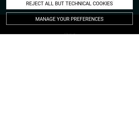
REJECT ALL BUT TECHNICAL COOKIES
MANAGE YOUR PREFERENCES
About
Contact Us
Terms of use
Cookies
Credits
Accessibility : non compliant