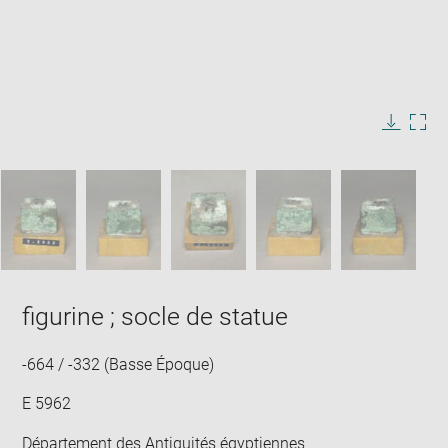
Enlarge
image
in
Image
Downlo
Enla
new
caption:
image
ima
window
SKIP IMAGE CAROUSEL
in
new
win
figurine ; socle de statue
-664 / -332 (Basse Époque)
E 5962
Département des Antiquités égyptiennes