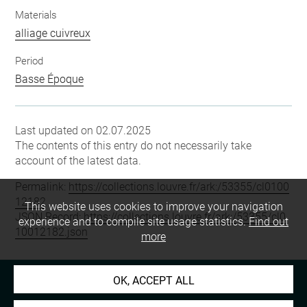
Materials
alliage cuivreux
Period
Basse Époque
Last updated on 02.07.2025
The contents of this entry do not necessarily take
account of the latest data.
Permalink:
https://collections.louvre.fr/ark:/53355/cl0100
12182
This website uses cookies to improve your navigation
JSON Record:
https://collections.louvre.fr/ark:/53355/cl0
experience and to compile site usage statistics.
Find out
10012182.json
more
OK, ACCEPT ALL