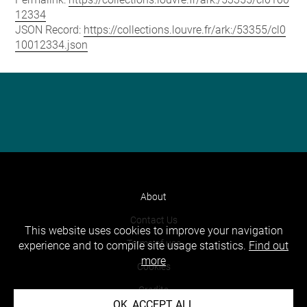
12334
JSON Record:
https://collections.louvre.fr/ark:/53355/cl0
10012334.json
About
Contact Us
This website uses cookies to improve your navigation
Terms of use
experience and to compile site usage statistics.
Find out
more
Cookies
Credits
OK, ACCEPT ALL