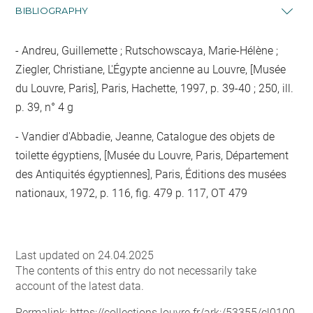
BIBLIOGRAPHY
Andreu, Guillemette ; Rutschowscaya, Marie-Hélène ;
Ziegler, Christiane, L'Égypte ancienne au Louvre, [Musée
du Louvre, Paris], Paris, Hachette, 1997, p. 39-40 ; 250, ill.
p. 39, n° 4 g
Vandier d'Abbadie, Jeanne, Catalogue des objets de
toilette égyptiens, [Musée du Louvre, Paris, Département
des Antiquités égyptiennes], Paris, Éditions des musées
nationaux, 1972, p. 116, fig. 479 p. 117, OT 479
Last updated on 24.04.2025
The contents of this entry do not necessarily take
account of the latest data.
Permalink:
https://collections.louvre.fr/ark:/53355/cl0100