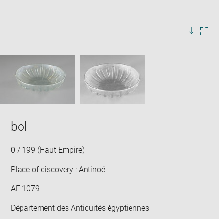
Enlarge
image
in
Image
Downlo
Enla
new
caption:
image
ima
window
SKIP IMAGE CAROUSEL
in
new
win
bol
0 / 199 (Haut Empire)
Place of discovery : Antinoé
AF 1079
Département des Antiquités égyptiennes