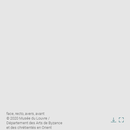
Enlarge
Image
face, recto, avers, avant
image
caption:
© 2020 Musée du Louvre /
in
Département des Arts de Byzance
Downlo
Enla
new
et des chrétientés en Orient