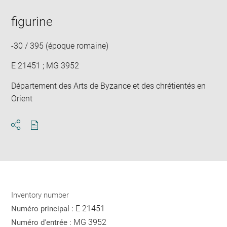
image
ima
window
in
figurine
new
win
-30 / 395 (époque romaine)
E 21451 ; MG 3952
Département des Arts de Byzance et des chrétientés en
Orient
Download
Share
pdf
Inventory number
E 21451
Numéro principal :
MG 3952
Numéro d'entrée :