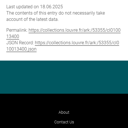
Last updated on 18.06.2025
The contents of this entry do not necessarily take
account of the latest data.
Permalink:
https://collections.louvre.fr/ark:/53355/cl0100
13400
JSON Record:
https://collections.louvre.fr/ark:/53355/cl0
10013400.json
About
Contact Us