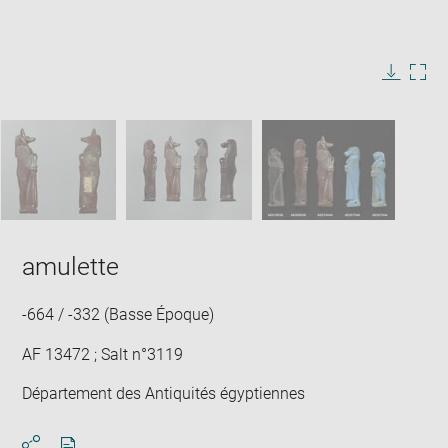
Enlarge
image
in
Image
Downlo
Enla
new
caption:
image
ima
window
SKIP IMAGE CAROUSEL
in
new
win
amulette
-664 / -332 (Basse Époque)
AF 13472 ; Salt n°3119
Département des Antiquités égyptiennes