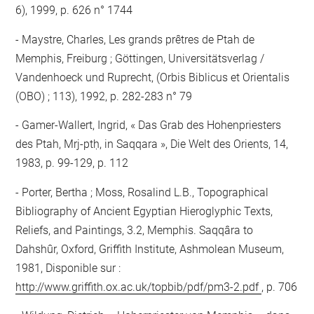
6), 1999, p. 626 n° 1744
Maystre, Charles, Les grands prêtres de Ptah de
Memphis, Freiburg ; Göttingen, Universitätsverlag /
Vandenhoeck und Ruprecht, (Orbis Biblicus et Orientalis
(OBO) ; 113), 1992, p. 282-283 n° 79
Gamer-Wallert, Ingrid, « Das Grab des Hohenpriesters
des Ptah, Mrj-ptḥ, in Saqqara », Die Welt des Orients, 14,
1983, p. 99-129, p. 112
Porter, Bertha ; Moss, Rosalind L.B., Topographical
Bibliography of Ancient Egyptian Hieroglyphic Texts,
Reliefs, and Paintings, 3.2, Memphis. Saqqâra to
Dahshûr, Oxford, Griffith Institute, Ashmolean Museum,
1981, Disponible sur :
http://www.griffith.ox.ac.uk/topbib/pdf/pm3-2.pdf
, p. 706