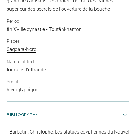
grand des artisans
-
contrôleur de tous les pagnes
-
supérieur des secrets de l'ouverture de la bouche
Period
fin XVIIIe dynastie
-
Toutânkhamon
Places
Saqqara-Nord
Nature of text
formule d'offrande
Script
hiéroglyphique
BIBLIOGRAPHY
Barbotin, Christophe, Les statues égyptiennes du Nouvel