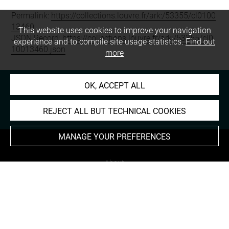
Permalink:
https://collections.louvre.fr/ark:/53355/cl0100
13460
This website uses cookies to improve your navigation
JSON Record:
https://collections.louvre.fr/ark:/53355/cl0
experience and to compile site usage statistics.
Find out
10013460.json
more
OK, ACCEPT ALL
REJECT ALL BUT TECHNICAL COOKIES
MANAGE YOUR PREFERENCES
About
Contact Us
Terms of use
Cookies