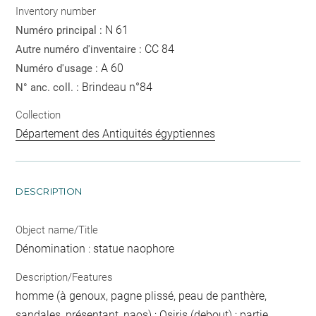
Inventory number
N 61
Numéro principal :
CC 84
Autre numéro d'inventaire :
A 60
Numéro d'usage :
Brindeau n°84
N° anc. coll. :
Collection
Département des Antiquités égyptiennes
DESCRIPTION
Object name/Title
Dénomination : statue naophore
Description/Features
homme (à genoux, pagne plissé, peau de panthère,
sandales, présentant, naos) ; Osiris (debout) ; partie