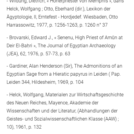
Wildung, Dietrich, « Hoherpriester von Memphis », dans
Helck, Wolfgang ; Otto, Eberhard (dir.), Lexikon der
Ägyptologie, II, Erntefest - Hordjedef. Wiesbaden, Otto
Harrassowitz, 1977, p. 1256-1263, p. 1260 n° 37
Brovarski, Edward J., « Senenu, High Priest of Amūn at
Deir El-Baḥri », The Journal of Egyptian Archaeology
(JEA), 62, 1976, p. 57-73, p. 63
Gardiner, Alan Henderson (Sir), The Admonitions of an
Egyptian Sage from a Hieratic papyrus in Leiden ( Pap.
Leiden 344, Hildesheim, 1969, p. 104
Helck, Wolfgang, Materialen zur Wirtschaftsgeschichte
des Neuen Reiches, Mayence, Akademie der
Wissenschaften und der Literatur, (Abhandlungen der
Geistes- und Sozialwissenschaftlichen Klasse (AAW) ;
10), 1961, p. 132