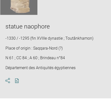
statue naophore
-1330 / -1295 (fin XVIIIe dynastie ; Toutânkhamon)
Place of origin : Saqqara-Nord (?)
N 61 ; CC 84 ; A 60 ; Brindeau n°84
Département des Antiquités égyptiennes
Download
Share
pdf