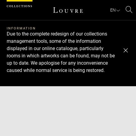
Cookies management panel
EN
Se
INFORMATION
Due to the complete redesign of our collections
management tools, some of the information
displayed in our online catalogue, particularly
rooms in which artworks can be found, may not be
up to date. We apologise for any inconvenience
caused while normal service is being restored.
Download
Next
Previous
Enlarge
image
in
new
window