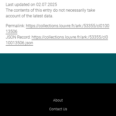
Last updated on 02.07.2025
The contents of this entry do not necessarily take
account of the latest data.
Permalink:
https://collections.louvre.fr/ark:/53355/cl0100
13506
JSON Record:
https://collections.louvre.fr/ark:/53355/cl0
10013506.json
About
Contact Us