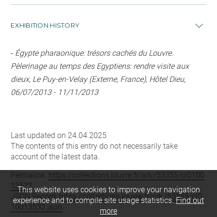
EXHIBITION HISTORY
-
Égypte pharaonique: trésors cachés du Louvre.
Pèlerinage au temps des Egyptiens: rendre visite aux
dieux, Le Puy-en-Velay (Externe, France), Hôtel Dieu,
06/07/2013 - 11/11/2013
Last updated on 24.04.2025
The contents of this entry do not necessarily take
account of the latest data.
Permalink:
https://collections.louvre.fr/ark:/53355/cl0100
13532
This website uses cookies to improve your navigation
JSON Record:
https://collections.louvre.fr/ark:/53355/cl0
experience and to compile site usage statistics.
Find out
10013532.json
more