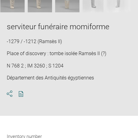
serviteur funéraire momiforme
-1279 / -1212 (Ramsès II)
Place of discovery : tombe isolée Ramsès II (?)
N 768 2 ; IM 3260 ; S 1204
Département des Antiquités égyptiennes
Download
Share
pdf
Inventory number