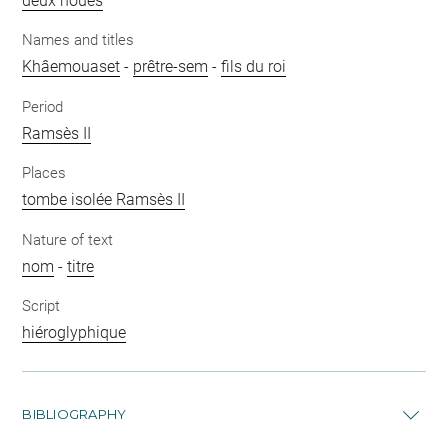
deux houes
Names and titles
Khâemouaset
-
prêtre-sem
-
fils du roi
Period
Ramsès II
Places
tombe isolée Ramsès II
Nature of text
nom
-
titre
Script
hiéroglyphique
BIBLIOGRAPHY