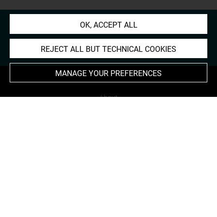
OK, ACCEPT ALL
REJECT ALL BUT TECHNICAL COOKIES
MANAGE YOUR PREFERENCES
About
Contact Us
Terms of use
Cookies
Credits
Accessibility : non compliant