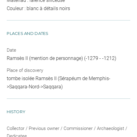
Matériau : faïence siliceuse
Couleur : blanc à détails noirs
PLACES AND DATES
Date
Ramsès II (mention de personnage) (-1279 - -1212)
Place of discovery
tombe isolée Ramsès II (Sérapéum de Memphis-
>Saqqara-Nord->Saqqara)
HISTORY
Collector / Previous owner / Commissioner / Archaeologist /
Dedicatee