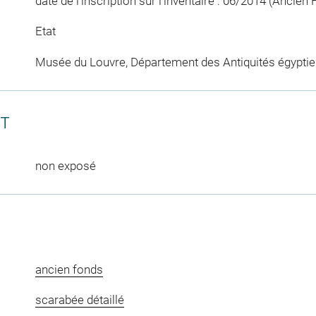
date de l'inscription sur l'inventaire : 06/2014 (Ancien
Etat
Musée du Louvre, Département des Antiquités égypti
CT
non exposé
ancien fonds
scarabée détaillé