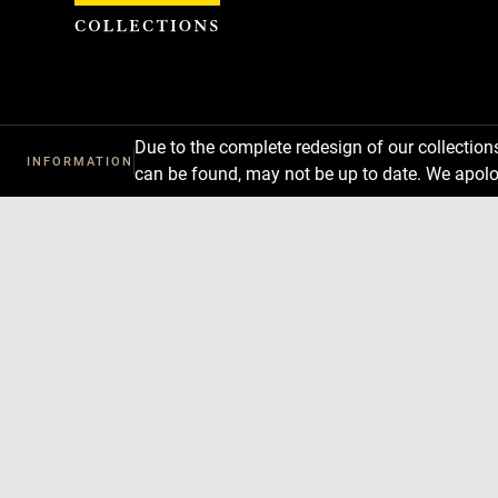
Cookies management panel
Due to the complete redesign of our collectio
INFORMATION
can be found, may not be up to date. We apolo
Download
Next
Previous