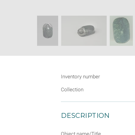
imag
Image
in
caption:
new
SKIP IMAGE CAROUSEL
wind
Inventory number
Collection
DESCRIPTION
Object name/Title