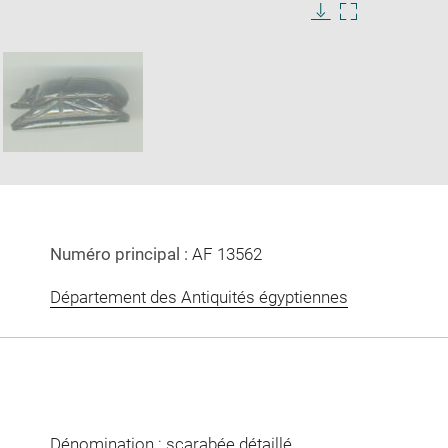
e
Download
Enlarge
image
image
ow
in
new
window
Numéro principal :
AF 13562
Département des Antiquités égyptiennes
Dénomination : scarabée détaillé