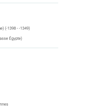
) (-1398 - -1349)
asse Égypte)
ennes