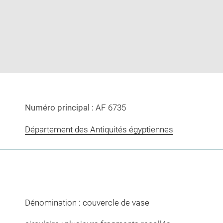
image
image
in
new
window
Numéro principal :
AF 6735
Département des Antiquités égyptiennes
Dénomination : couvercle de vase