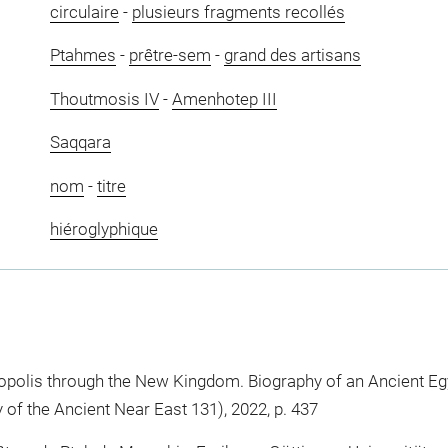
circulaire
-
plusieurs fragments recollés
Ptahmes
-
prêtre-sem
-
grand des artisans
Thoutmosis IV
-
Amenhotep III
Saqqara
nom
-
titre
hiéroglyphique
opolis through the New Kingdom. Biography of an Ancient Eg
ry of the Ancient Near East 131), 2022, p. 437