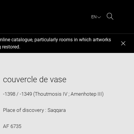
EN
Search
nline catalogue, particularly rooms in which artworks
 restored.
couvercle de vase
-1398 / -1349 (Thoutmosis IV ; Amenhotep III)
Place of discovery : Saqqara
AF 6735