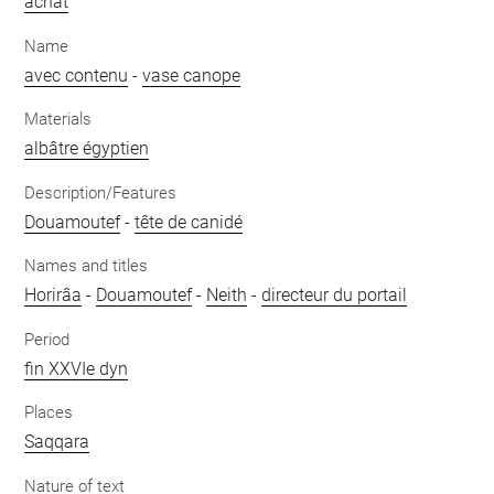
achat
Name
avec contenu
-
vase canope
Materials
albâtre égyptien
Description/Features
Douamoutef
-
tête de canidé
Names and titles
Horirâa
-
Douamoutef
-
Neith
-
directeur du portail
Period
fin XXVIe dyn
Places
Saqqara
Nature of text