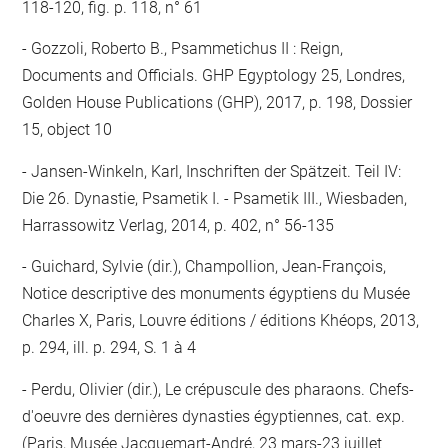
118-120, fig. p. 118, n° 61
Gozzoli, Roberto B., Psammetichus II : Reign,
Documents and Officials. GHP Egyptology 25, Londres,
Golden House Publications (GHP), 2017, p. 198, Dossier
15, object 10
Jansen-Winkeln, Karl, Inschriften der Spätzeit. Teil IV:
Die 26. Dynastie, Psametik I. - Psametik III., Wiesbaden,
Harrassowitz Verlag, 2014, p. 402, n° 56-135
Guichard, Sylvie (dir.), Champollion, Jean-François,
Notice descriptive des monuments égyptiens du Musée
Charles X, Paris, Louvre éditions / éditions Khéops, 2013,
p. 294, ill. p. 294, S. 1 à 4
Perdu, Olivier (dir.), Le crépuscule des pharaons. Chefs-
d'oeuvre des dernières dynasties égyptiennes, cat. exp.
(Paris, Musée Jacquemart-André, 23 mars-23 juillet