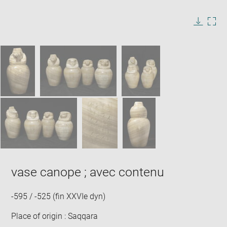
Enlarge
image
in
Image
Downlo
Enla
new
caption:
image
ima
window
SKIP IMAGE CAROUSEL
in
new
win
vase canope ; avec contenu
-595 / -525 (fin XXVIe dyn)
Place of origin : Saqqara