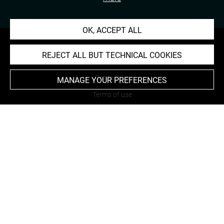
OK, ACCEPT ALL
REJECT ALL BUT TECHNICAL COOKIES
About
Contact Us
MANAGE YOUR PREFERENCES
Terms of use
Cookies
Credits
Accessibility : non compliant