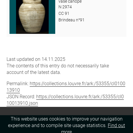
vase canope
N 2974
CC 91
Brindeau n°91
Last updated on 14.11.2025
The contents of this entry do not necessarily take
account of the latest data.
Permalink:
https://collections.louvre.fr/ark:/53355/cl0100
13910
JSON Record:
https://collections.louvre.fr/ark:/53355/cl0
10013910.json
This website uses cookies to improve your navigation
experience and to compile site usage statistics.
Find out
more