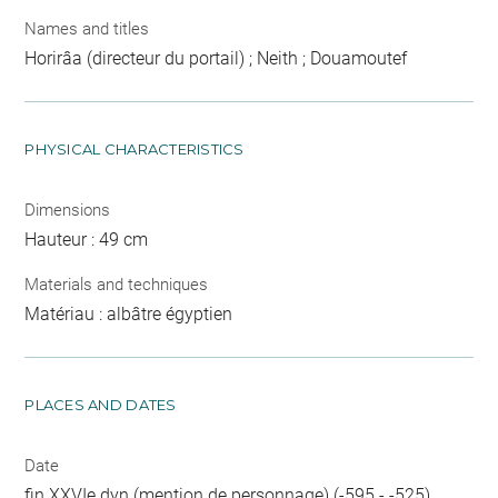
Names and titles
Horirâa (directeur du portail) ; Neith ; Douamoutef
PHYSICAL CHARACTERISTICS
Dimensions
Hauteur : 49 cm
Materials and techniques
Matériau : albâtre égyptien
PLACES AND DATES
Date
fin XXVIe dyn (mention de personnage) (-595 - -525)