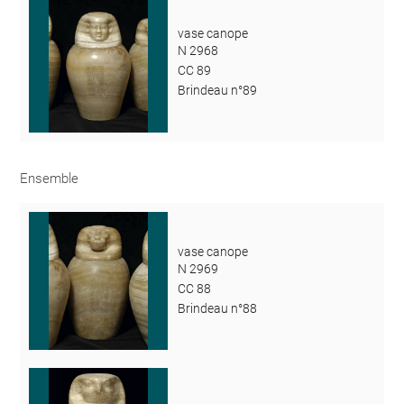
vase canope
N 2968
CC 89
Brindeau n°89
Ensemble
vase canope
N 2969
CC 88
Brindeau n°88